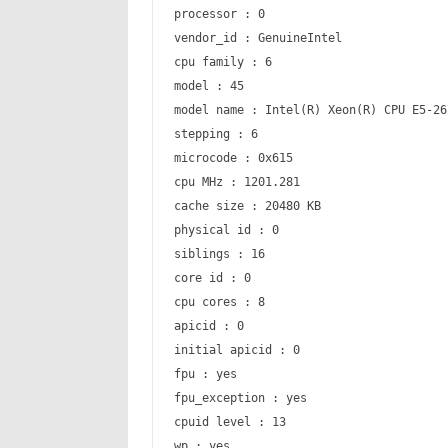
processor : 0
vendor_id : GenuineIntel
cpu family : 6
model : 45
model name : Intel(R) Xeon(R) CPU E5-26
stepping : 6
microcode : 0x615
cpu MHz : 1201.281
cache size : 20480 KB
physical id : 0
siblings : 16
core id : 0
cpu cores : 8
apicid : 0
initial apicid : 0
fpu : yes
fpu_exception : yes
cpuid level : 13
wp : yes