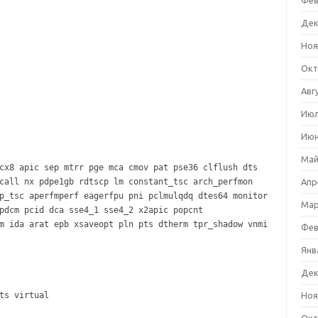
Фев
Дек
Ноя
Окт
Авг
Июл
Июн
Май
cx8 apic sep mtrr pge mca cmov pat pse36 clflush dts
call nx pdpe1gb rdtscp lm constant_tsc arch_perfmon
Апр
p_tsc aperfmperf eagerfpu pni pclmulqdq dtes64 monitor
Мар
pdcm pcid dca sse4_1 sse4_2 x2apic popcnt
m ida arat epb xsaveopt pln pts dtherm tpr_shadow vnmi
Фев
Янв
Дек
ts virtual
Ноя