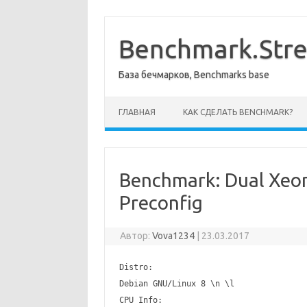
Перейти
к
содержимому
Benchmark.Str
База бечмарков, Benchmarks base
ГЛАВНАЯ
КАК СДЕЛАТЬ BENCHMARK?
Benchmark: Dual Xeo
Preconfig
Автор:
Vova1234
|
23.03.2017
Distro:
Debian GNU/Linux 8 \n \l
CPU Info: