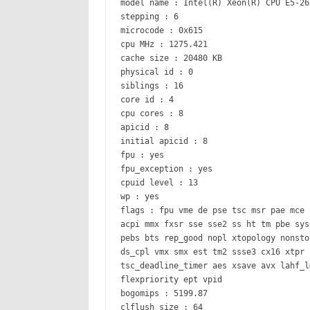
model name : Intel(R) Xeon(R) CPU E5-26
stepping : 6
microcode : 0x615
cpu MHz : 1275.421
cache size : 20480 KB
physical id : 0
siblings : 16
core id : 4
cpu cores : 8
apicid : 8
initial apicid : 8
fpu : yes
fpu_exception : yes
cpuid level : 13
wp : yes
flags : fpu vme de pse tsc msr pae mce 
acpi mmx fxsr sse sse2 ss ht tm pbe sys
pebs bts rep_good nopl xtopology nonsto
ds_cpl vmx smx est tm2 ssse3 cx16 xtpr 
tsc_deadline_timer aes xsave avx lahf_l
flexpriority ept vpid
bogomips : 5199.87
clflush size : 64