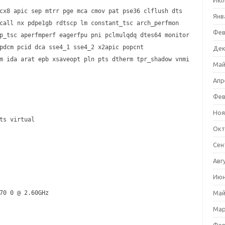
Июл
cx8 apic sep mtrr pge mca cmov pat pse36 clflush dts
Янв
call nx pdpe1gb rdtscp lm constant_tsc arch_perfmon
Фев
p_tsc aperfmperf eagerfpu pni pclmulqdq dtes64 monitor
pdcm pcid dca sse4_1 sse4_2 x2apic popcnt
Дек
m ida arat epb xsaveopt pln pts dtherm tpr_shadow vnmi
Май
Апр
Фев
Ноя
ts virtual
Окт
Сен
Авг
Июн
70 0 @ 2.60GHz
Май
Мар