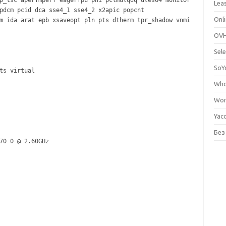
p_tsc aperfmperf eagerfpu pni pclmulqdq dtes64 monitor
Lea
pdcm pcid dca sse4_1 sse4_2 x2apic popcnt
Onli
m ida arat epb xsaveopt pln pts dtherm tpr_shadow vnmi
OVH
Sele
SoY
ts virtual
Who
Wor
Yac
Без
70 0 @ 2.60GHz