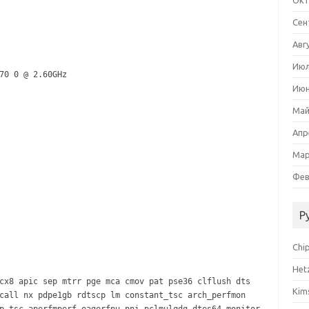
Окт
Сен
Авг
Июл
70 0 @ 2.60GHz
Июн
Май
Апр
Мар
Фев
Р
Chi
Het
cx8 apic sep mtrr pge mca cmov pat pse36 clflush dts
Kim
call nx pdpe1gb rdtscp lm constant_tsc arch_perfmon