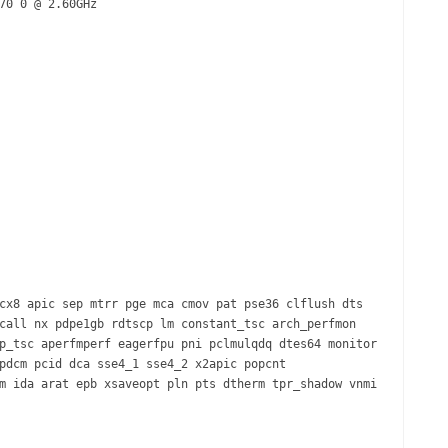
70 0 @ 2.60GHz
cx8 apic sep mtrr pge mca cmov pat pse36 clflush dts
call nx pdpe1gb rdtscp lm constant_tsc arch_perfmon
p_tsc aperfmperf eagerfpu pni pclmulqdq dtes64 monitor
pdcm pcid dca sse4_1 sse4_2 x2apic popcnt
m ida arat epb xsaveopt pln pts dtherm tpr_shadow vnmi