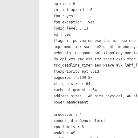
apicid : 6
initial apicid : 6
fpu : yes
fpu_exception : yes
cpuid level : 13
wp : yes
flags : fpu vme de pse tsc msr pae mce 
acpi mmx fxsr sse sse2 ss ht tm pbe sys
pebs bts rep_good nopl xtopology nonsto
ds_cpl vmx smx est tm2 ssse3 cx16 xtpr 
tsc_deadline_timer aes xsave avx lahf_l
flexpriority ept vpid
bogomips : 5199.87
clflush size : 64
cache_alignment : 64
address sizes : 46 bits physical, 48 bi
power management:
processor : 4
vendor_id : GenuineIntel
cpu family : 6
model : 45