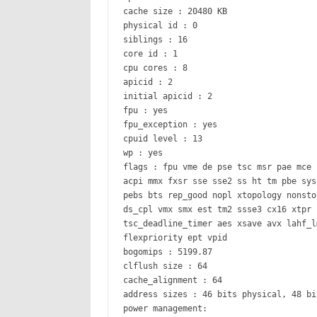
cache size : 20480 KB
physical id : 0
siblings : 16
core id : 1
cpu cores : 8
apicid : 2
initial apicid : 2
fpu : yes
fpu_exception : yes
cpuid level : 13
wp : yes
flags : fpu vme de pse tsc msr pae mce 
acpi mmx fxsr sse sse2 ss ht tm pbe sys
pebs bts rep_good nopl xtopology nonsto
ds_cpl vmx smx est tm2 ssse3 cx16 xtpr 
tsc_deadline_timer aes xsave avx lahf_l
flexpriority ept vpid
bogomips : 5199.87
clflush size : 64
cache_alignment : 64
address sizes : 46 bits physical, 48 bi
power management: