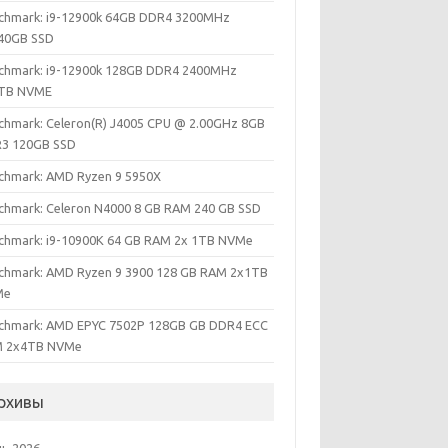
chmark: i9-12900k 64GB DDR4 3200MHz
40GB SSD
chmark: i9-12900k 128GB DDR4 2400MHz
TB NVME
chmark: Celeron(R) J4005 CPU @ 2.00GHz 8GB
3 120GB SSD
chmark: AMD Ryzen 9 5950X
chmark: Celeron N4000 8 GB RAM 240 GB SSD
chmark: i9-10900K 64 GB RAM 2x 1TB NVMe
chmark: AMD Ryzen 9 3900 128 GB RAM 2x1TB
Me
chmark: AMD EPYC 7502P 128GB GB DDR4 ECC
 2x4TB NVMe
рхивы