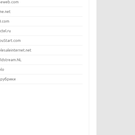
seweb.com
ne.net
.com
ctel.ru
ouStart.com
lesaleinternet.net
ldstream.NL
olo
 рубрики