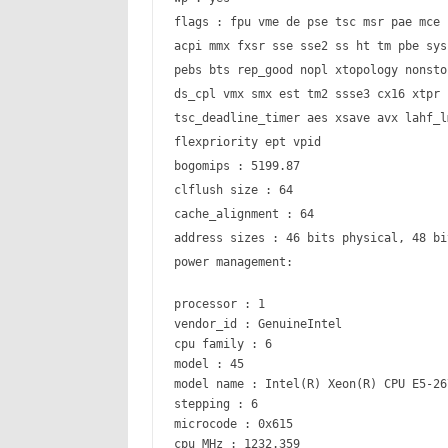
flags : fpu vme de pse tsc msr pae mce 
acpi mmx fxsr sse sse2 ss ht tm pbe sys
pebs bts rep_good nopl xtopology nonsto
ds_cpl vmx smx est tm2 ssse3 cx16 xtpr 
tsc_deadline_timer aes xsave avx lahf_l
flexpriority ept vpid
bogomips : 5199.87
clflush size : 64
cache_alignment : 64
address sizes : 46 bits physical, 48 bi
power management:
processor : 1
vendor_id : GenuineIntel
cpu family : 6
model : 45
model name : Intel(R) Xeon(R) CPU E5-26
stepping : 6
microcode : 0x615
cpu MHz : 1232.359