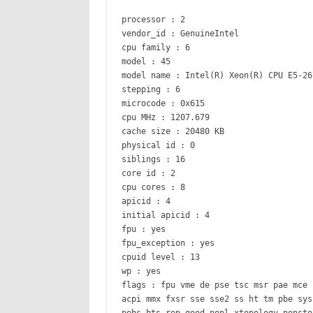
processor : 2
vendor_id : GenuineIntel
cpu family : 6
model : 45
model name : Intel(R) Xeon(R) CPU E5-26
stepping : 6
microcode : 0x615
cpu MHz : 1207.679
cache size : 20480 KB
physical id : 0
siblings : 16
core id : 2
cpu cores : 8
apicid : 4
initial apicid : 4
fpu : yes
fpu_exception : yes
cpuid level : 13
wp : yes
flags : fpu vme de pse tsc msr pae mce 
acpi mmx fxsr sse sse2 ss ht tm pbe sys