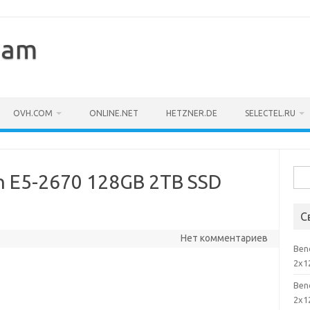
eam
OVH.COM
ONLINE.NET
HETZNER.DE
SELECTEL.RU
Най
n E5-2670 128GB 2TB SSD
С
Нет комментариев
Ben
2x1
Ben
2x1