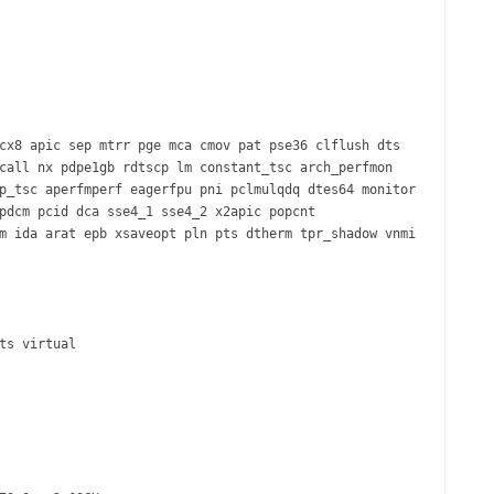
cx8 apic sep mtrr pge mca cmov pat pse36 clflush dts
call nx pdpe1gb rdtscp lm constant_tsc arch_perfmon
p_tsc aperfmperf eagerfpu pni pclmulqdq dtes64 monitor
pdcm pcid dca sse4_1 sse4_2 x2apic popcnt
m ida arat epb xsaveopt pln pts dtherm tpr_shadow vnmi
ts virtual