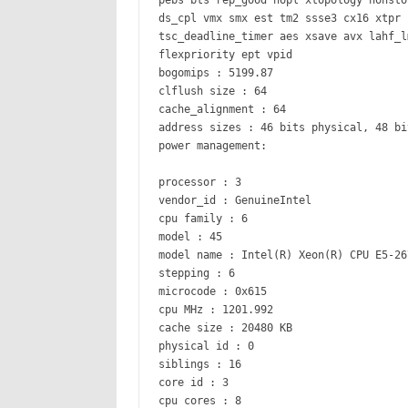
pebs bts rep_good nopl xtopology nonsto
ds_cpl vmx smx est tm2 ssse3 cx16 xtpr 
tsc_deadline_timer aes xsave avx lahf_l
flexpriority ept vpid
bogomips : 5199.87
clflush size : 64
cache_alignment : 64
address sizes : 46 bits physical, 48 bi
power management:
processor : 3
vendor_id : GenuineIntel
cpu family : 6
model : 45
model name : Intel(R) Xeon(R) CPU E5-26
stepping : 6
microcode : 0x615
cpu MHz : 1201.992
cache size : 20480 KB
physical id : 0
siblings : 16
core id : 3
cpu cores : 8