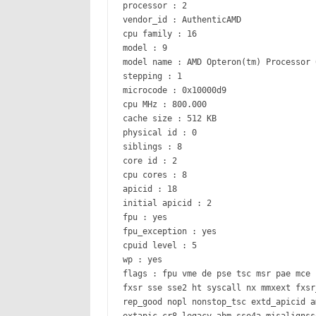
processor : 2
vendor_id : AuthenticAMD
cpu family : 16
model : 9
model name : AMD Opteron(tm) Processor 
stepping : 1
microcode : 0x10000d9
cpu MHz : 800.000
cache size : 512 KB
physical id : 0
siblings : 8
core id : 2
cpu cores : 8
apicid : 18
initial apicid : 2
fpu : yes
fpu_exception : yes
cpuid level : 5
wp : yes
flags : fpu vme de pse tsc msr pae mce 
fxsr sse sse2 ht syscall nx mmxext fxsr
rep_good nopl nonstop_tsc extd_apicid a