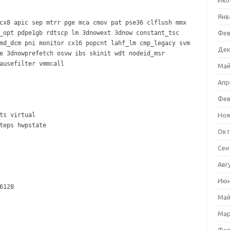
Июл
Янв
cx8 apic sep mtrr pge mca cmov pat pse36 clflush mmx
_opt pdpe1gb rdtscp lm 3dnowext 3dnow constant_tsc
Фев
md_dcm pni monitor cx16 popcnt lahf_lm cmp_legacy svm
Дек
e 3dnowprefetch osvw ibs skinit wdt nodeid_msr
ausefilter vmmcall
Май
Апр
Фев
ts virtual
Ноя
teps hwpstate
Окт
Сен
Авг
Июн
6128
Май
Мар