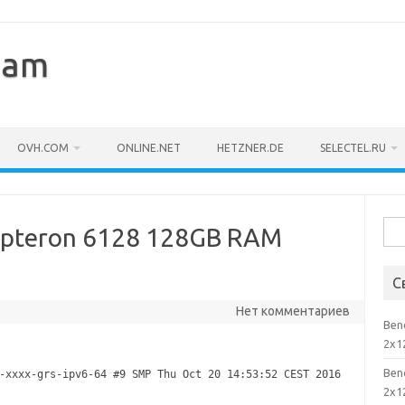
eam
OVH.COM
ONLINE.NET
HETZNER.DE
SELECTEL.RU
Най
pteron 6128 128GB RAM
С
Нет комментариев
Ben
2x1
Ben
-xxxx-grs-ipv6-64 #9 SMP Thu Oct 20 14:53:52 CEST 2016
2x1