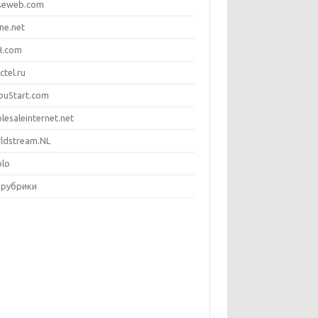
seweb.com
ne.net
.com
ctel.ru
ouStart.com
lesaleinternet.net
ldstream.NL
olo
 рубрики