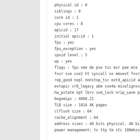
physical id : 0
siblings : 8
core id : 1
cpu cores : 8
apicid : 17
initial apicid : 1
fpu : yes
fpu_exception : yes
cpuid level : 5
wp : yes
flags : fpu vme de pse tsc msr pae mce 
fxsr sse sse2 ht syscall nx mmxext fxsr
rep_good nopl nonstop_tsc extd_apicid a
extapic cr8_legacy abm sse4a misalignss
hw_pstate npt lbrv svm_lock nrip_save p
bogomips : 4000.21
TLB size : 1024 4K pages
clflush size : 64
cache_alignment : 64
address sizes : 48 bits physical, 48 bi
power management: ts ttp tm stc 100mhzs