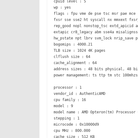
cpuid level : 5
wp : yes
flags : fpu vme de pse tsc msr pae mce 
fxsr sse sse2 ht syscall nx mmxext fxsr
rep_good nopl nonstop_tsc extd_apicid a
extapic cr8_legacy abm sse4a misalignss
hw_pstate npt lbrv svm_lock nrip_save p
bogomips : 4000.21
TLB size : 1024 4K pages
clflush size : 64
cache_alignment : 64
address sizes : 48 bits physical, 48 bi
power management: ts ttp tm stc 100mhzs
processor : 1
vendor_id : AuthenticAMD
cpu family : 16
model : 9
model name : AMD Opteron(tm) Processor 
stepping : 1
microcode : 0x10000d9
cpu MHz : 800.000
cache size : 512 KB