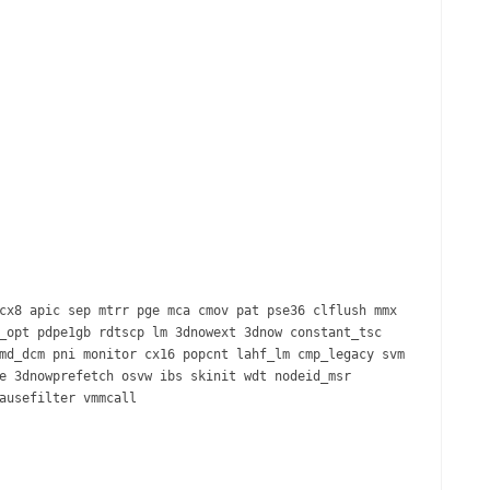
cx8 apic sep mtrr pge mca cmov pat pse36 clflush mmx
_opt pdpe1gb rdtscp lm 3dnowext 3dnow constant_tsc
md_dcm pni monitor cx16 popcnt lahf_lm cmp_legacy svm
e 3dnowprefetch osvw ibs skinit wdt nodeid_msr
ausefilter vmmcall