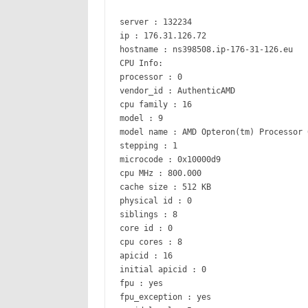
server : 132234
ip : 176.31.126.72
hostname : ns398508.ip-176-31-126.eu
CPU Info:
processor : 0
vendor_id : AuthenticAMD
cpu family : 16
model : 9
model name : AMD Opteron(tm) Processor 
stepping : 1
microcode : 0x10000d9
cpu MHz : 800.000
cache size : 512 KB
physical id : 0
siblings : 8
core id : 0
cpu cores : 8
apicid : 16
initial apicid : 0
fpu : yes
fpu_exception : yes