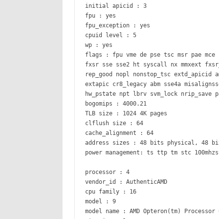
initial apicid : 3
fpu : yes
fpu_exception : yes
cpuid level : 5
wp : yes
flags : fpu vme de pse tsc msr pae mce 
fxsr sse sse2 ht syscall nx mmxext fxsr
rep_good nopl nonstop_tsc extd_apicid a
extapic cr8_legacy abm sse4a misalignss
hw_pstate npt lbrv svm_lock nrip_save p
bogomips : 4000.21
TLB size : 1024 4K pages
clflush size : 64
cache_alignment : 64
address sizes : 48 bits physical, 48 bi
power management: ts ttp tm stc 100mhzs
processor : 4
vendor_id : AuthenticAMD
cpu family : 16
model : 9
model name : AMD Opteron(tm) Processor 