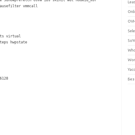
e 3dnowprefetch osvw ibs skinit wdt nodeid_msr
Lea
ausefilter vmmcall
Onli
OVH
Sele
ts virtual
SoY
teps hwpstate
Who
Wor
Yac
6128
Без