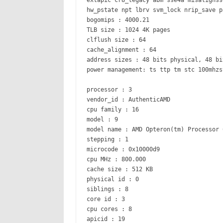
extapic cr8_legacy abm sse4a misalignss
hw_pstate npt lbrv svm_lock nrip_save p
bogomips : 4000.21
TLB size : 1024 4K pages
clflush size : 64
cache_alignment : 64
address sizes : 48 bits physical, 48 bi
power management: ts ttp tm stc 100mhzs
processor : 3
vendor_id : AuthenticAMD
cpu family : 16
model : 9
model name : AMD Opteron(tm) Processor 
stepping : 1
microcode : 0x10000d9
cpu MHz : 800.000
cache size : 512 KB
physical id : 0
siblings : 8
core id : 3
cpu cores : 8
apicid : 19