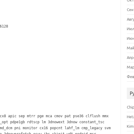
Окт
Сен
Авг
6128
Июл
Июн
Май
Апр
Мар
Фев
Р
Chi
cx8 apic sep mtrr pge mca cmov pat pse36 clflush mmx
Het
_opt pdpe1gb rdtscp lm 3dnowext 3dnow constant_tsc
Kim
md_dcm pni monitor cx16 popcnt lahf_lm cmp_legacy svm