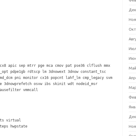
Фев
Дек
Ноя
Окт
Авг
Июл
Июн
cx8 apic sep mtrr pge mca cmov pat pse36 clflush mmx
Май
_opt pdpe1gb rdtscp lm 3dnowext 3dnow constant_tsc
md_dcm pni monitor cx16 popcnt lahf_lm cmp_legacy svm
Апр
e 3dnowprefetch osvw ibs skinit wdt nodeid_msr
Мар
ausefilter vmmcall
Фев
Янв
Дек
ts virtual
teps hwpstate
Ноя