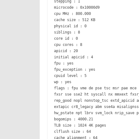
stepping : 1
microcode : 0x10000d9
cpu MHz : 800.000
cache size : 512 KB
physical id : 0
siblings : 8
core id : 0
cpu cores : 8
apicid : 20
initial apicid : 4
fpu : yes
fpu_exception : yes
cpuid level : 5
wp : yes
flags : fpu vme de pse tsc msr pae mce 
fxsr sse sse2 ht syscall nx mmxext fxsr
rep_good nopl nonstop_tsc extd_apicid a
extapic cr8_legacy abm sse4a misalignss
hw_pstate npt lbrv svm_lock nrip_save p
bogomips : 4000.21
TLB size : 1024 4K pages
clflush size : 64
cache_alignment : 64