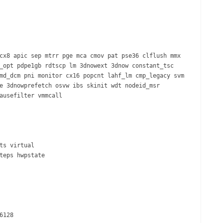
cx8 apic sep mtrr pge mca cmov pat pse36 clflush mmx
_opt pdpe1gb rdtscp lm 3dnowext 3dnow constant_tsc
md_dcm pni monitor cx16 popcnt lahf_lm cmp_legacy svm
e 3dnowprefetch osvw ibs skinit wdt nodeid_msr
ausefilter vmmcall
ts virtual
teps hwpstate
6128