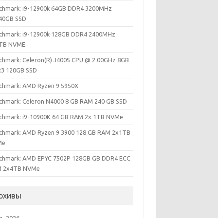
chmark: i9-12900k 64GB DDR4 3200MHz
40GB SSD
chmark: i9-12900k 128GB DDR4 2400MHz
TB NVME
chmark: Celeron(R) J4005 CPU @ 2.00GHz 8GB
3 120GB SSD
chmark: AMD Ryzen 9 5950X
chmark: Celeron N4000 8 GB RAM 240 GB SSD
chmark: i9-10900K 64 GB RAM 2x 1TB NVMe
chmark: AMD Ryzen 9 3900 128 GB RAM 2x1TB
Me
chmark: AMD EPYC 7502P 128GB GB DDR4 ECC
 2x4TB NVMe
рхивы