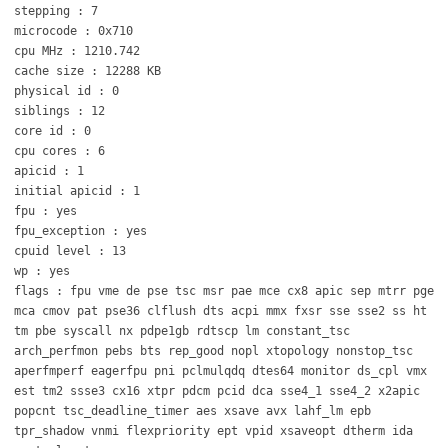
stepping : 7
microcode : 0x710
cpu MHz : 1210.742
cache size : 12288 KB
physical id : 0
siblings : 12
core id : 0
cpu cores : 6
apicid : 1
initial apicid : 1
fpu : yes
fpu_exception : yes
cpuid level : 13
wp : yes
flags : fpu vme de pse tsc msr pae mce cx8 apic sep mtrr pge
mca cmov pat pse36 clflush dts acpi mmx fxsr sse sse2 ss ht
tm pbe syscall nx pdpe1gb rdtscp lm constant_tsc
arch_perfmon pebs bts rep_good nopl xtopology nonstop_tsc
aperfmperf eagerfpu pni pclmulqdq dtes64 monitor ds_cpl vmx
est tm2 ssse3 cx16 xtpr pdcm pcid dca sse4_1 sse4_2 x2apic
popcnt tsc_deadline_timer aes xsave avx lahf_lm epb
tpr_shadow vnmi flexpriority ept vpid xsaveopt dtherm ida