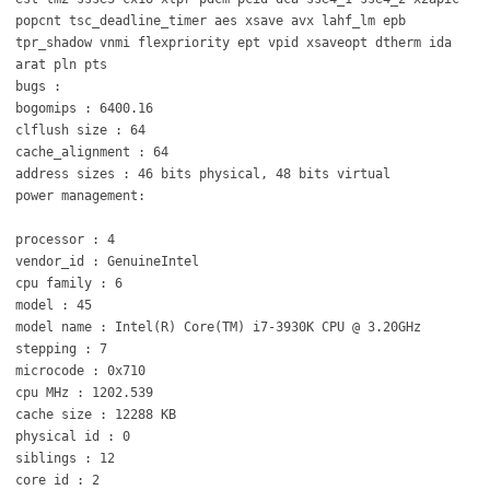
popcnt tsc_deadline_timer aes xsave avx lahf_lm epb
tpr_shadow vnmi flexpriority ept vpid xsaveopt dtherm ida
arat pln pts
bugs :
bogomips : 6400.16
clflush size : 64
cache_alignment : 64
address sizes : 46 bits physical, 48 bits virtual
power management:
processor : 4
vendor_id : GenuineIntel
cpu family : 6
model : 45
model name : Intel(R) Core(TM) i7-3930K CPU @ 3.20GHz
stepping : 7
microcode : 0x710
cpu MHz : 1202.539
cache size : 12288 KB
physical id : 0
siblings : 12
core id : 2