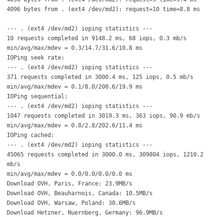
4096 bytes from . (ext4 /dev/md2): request=10 time=8.8 ms
--- . (ext4 /dev/md2) ioping statistics ---
10 requests completed in 9148.2 ms, 68 iops, 0.3 mb/s
min/avg/max/mdev = 0.3/14.7/31.6/10.8 ms
IOPing seek rate:
--- . (ext4 /dev/md2) ioping statistics ---
371 requests completed in 3000.4 ms, 125 iops, 0.5 mb/s
min/avg/max/mdev = 0.1/8.0/200.6/19.9 ms
IOPing sequential:
--- . (ext4 /dev/md2) ioping statistics ---
1047 requests completed in 3019.3 ms, 363 iops, 90.9 mb/s
min/avg/max/mdev = 0.8/2.8/202.6/11.4 ms
IOPing cached:
--- . (ext4 /dev/md2) ioping statistics ---
45065 requests completed in 3000.0 ms, 309804 iops, 1210.2
mb/s
min/avg/max/mdev = 0.0/0.0/0.0/0.0 ms
Download OVH, Paris, France: 23.9MB/s
Download OVH, Beauharnois, Canada: 10.5MB/s
Download OVH, Warsaw, Poland: 30.6MB/s
Download Hetzner, Nuernberg, Germany: 96.9MB/s