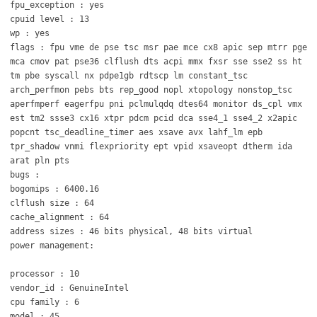
fpu_exception : yes
cpuid level : 13
wp : yes
flags : fpu vme de pse tsc msr pae mce cx8 apic sep mtrr pge
mca cmov pat pse36 clflush dts acpi mmx fxsr sse sse2 ss ht
tm pbe syscall nx pdpe1gb rdtscp lm constant_tsc
arch_perfmon pebs bts rep_good nopl xtopology nonstop_tsc
aperfmperf eagerfpu pni pclmulqdq dtes64 monitor ds_cpl vmx
est tm2 ssse3 cx16 xtpr pdcm pcid dca sse4_1 sse4_2 x2apic
popcnt tsc_deadline_timer aes xsave avx lahf_lm epb
tpr_shadow vnmi flexpriority ept vpid xsaveopt dtherm ida
arat pln pts
bugs :
bogomips : 6400.16
clflush size : 64
cache_alignment : 64
address sizes : 46 bits physical, 48 bits virtual
power management:
processor : 10
vendor_id : GenuineIntel
cpu family : 6
model : 45