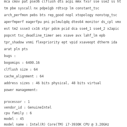
mca cmov pat pse36 clflush dts acpi mmx fxsr sse sse2 ss ht
tm pbe syscall nx pdpe1gb rdtscp lm constant_tsc
arch_perfmon pebs bts rep_good nopl xtopology nonstop_tsc
aperfmperf eagerfpu pni pclmulqdq dtes64 monitor ds_cpl vmx
est tm2 ssse3 cx16 xtpr pdcm pcid dca sse4_1 sse4_2 x2apic
popcnt tsc_deadline_timer aes xsave avx lahf_lm epb
tpr_shadow vnmi flexpriority ept vpid xsaveopt dtherm ida
arat pln pts
bugs :
bogomips : 6400.16
clflush size : 64
cache_alignment : 64
address sizes : 46 bits physical, 48 bits virtual
power management:
processor : 1
vendor_id : GenuineIntel
cpu family : 6
model : 45
model name : Intel(R) Core(TM) i7-3930K CPU @ 3.20GHz