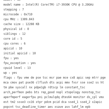
model name : Intel(R) Core(TM) i7-3930K CPU @ 3.20GHz
stepping : 7
microcode : 0x710
cpu MHz : 1389.843
cache size : 12288 KB
physical id : 0
siblings : 12
core id : 5
cpu cores : 6
apicid : 10
initial apicid : 10
fpu : yes
fpu_exception : yes
cpuid level : 13
wp : yes
flags : fpu vme de pse tsc msr pae mce cx8 apic sep mtrr pge
mca cmov pat pse36 clflush dts acpi mmx fxsr sse sse2 ss ht
tm pbe syscall nx pdpe1gb rdtscp lm constant_tsc
arch_perfmon pebs bts rep_good nopl xtopology nonstop_tsc
aperfmperf eagerfpu pni pclmulqdq dtes64 monitor ds_cpl vmx
est tm2 ssse3 cx16 xtpr pdcm pcid dca sse4_1 sse4_2 x2apic
popcnt tsc_deadline_timer aes xsave avx lahf_lm epb