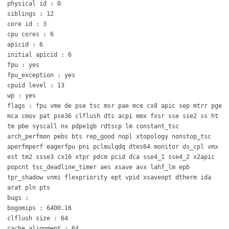
physical id : 0
siblings : 12
core id : 3
cpu cores : 6
apicid : 6
initial apicid : 6
fpu : yes
fpu_exception : yes
cpuid level : 13
wp : yes
flags : fpu vme de pse tsc msr pae mce cx8 apic sep mtrr pge
mca cmov pat pse36 clflush dts acpi mmx fxsr sse sse2 ss ht
tm pbe syscall nx pdpe1gb rdtscp lm constant_tsc
arch_perfmon pebs bts rep_good nopl xtopology nonstop_tsc
aperfmperf eagerfpu pni pclmulqdq dtes64 monitor ds_cpl vmx
est tm2 ssse3 cx16 xtpr pdcm pcid dca sse4_1 sse4_2 x2apic
popcnt tsc_deadline_timer aes xsave avx lahf_lm epb
tpr_shadow vnmi flexpriority ept vpid xsaveopt dtherm ida
arat pln pts
bugs :
bogomips : 6400.16
clflush size : 64
cache_alignment : 64