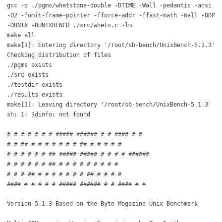
gcc -o ./pgms/whetstone-double -DTIME -Wall -pedantic -ansi
-O2 -fomit-frame-pointer -fforce-addr -ffast-math -Wall -DDP
-DUNIX -DUNIXBENCH ./src/whets.c -lm
make all
make[1]: Entering directory '/root/sb-bench/UnixBench-5.1.3'
Checking distribution of files
./pgms exists
./src exists
./testdir exists
./results exists
make[1]: Leaving directory '/root/sb-bench/UnixBench-5.1.3'
sh: 1: 3dinfo: not found
# # # # # # # ##### ###### # # #### # #
# # ## # # # # # # # ## # # # # #
# # # # # # ## ##### ##### # # # # ######
# # # # # # ## # # # # # # # # #
# # # ## # # # # # # # ## # # # #
#### # # # # # ##### ###### # # #### # #
Version 5.1.3 Based on the Byte Magazine Unix Benchmark