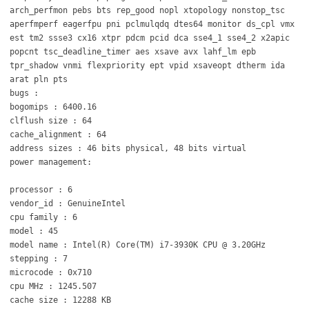
arch_perfmon pebs bts rep_good nopl xtopology nonstop_tsc
aperfmperf eagerfpu pni pclmulqdq dtes64 monitor ds_cpl vmx
est tm2 ssse3 cx16 xtpr pdcm pcid dca sse4_1 sse4_2 x2apic
popcnt tsc_deadline_timer aes xsave avx lahf_lm epb
tpr_shadow vnmi flexpriority ept vpid xsaveopt dtherm ida
arat pln pts
bugs :
bogomips : 6400.16
clflush size : 64
cache_alignment : 64
address sizes : 46 bits physical, 48 bits virtual
power management:
processor : 6
vendor_id : GenuineIntel
cpu family : 6
model : 45
model name : Intel(R) Core(TM) i7-3930K CPU @ 3.20GHz
stepping : 7
microcode : 0x710
cpu MHz : 1245.507
cache size : 12288 KB