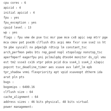
cpu cores : 6
apicid : 4
initial apicid : 4
fpu : yes
fpu_exception : yes
cpuid level : 13
wp : yes
flags : fpu vme de pse tsc msr pae mce cx8 apic sep mtrr pge
mca cmov pat pse36 clflush dts acpi mmx fxsr sse sse2 ss ht
tm pbe syscall nx pdpe1gb rdtscp lm constant_tsc
arch_perfmon pebs bts rep_good nopl xtopology nonstop_tsc
aperfmperf eagerfpu pni pclmulqdq dtes64 monitor ds_cpl vmx
est tm2 ssse3 cx16 xtpr pdcm pcid dca sse4_1 sse4_2 x2apic
popcnt tsc_deadline_timer aes xsave avx lahf_lm epb
tpr_shadow vnmi flexpriority ept vpid xsaveopt dtherm ida
arat pln pts
bugs :
bogomips : 6400.16
clflush size : 64
cache_alignment : 64
address sizes : 46 bits physical, 48 bits virtual
power management: