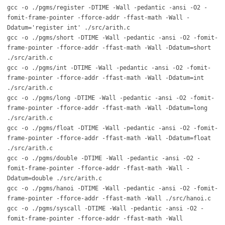
gcc -o ./pgms/register -DTIME -Wall -pedantic -ansi -O2 -
fomit-frame-pointer -fforce-addr -ffast-math -Wall -
Ddatum='register int' ./src/arith.c
gcc -o ./pgms/short -DTIME -Wall -pedantic -ansi -O2 -fomit-
frame-pointer -fforce-addr -ffast-math -Wall -Ddatum=short
./src/arith.c
gcc -o ./pgms/int -DTIME -Wall -pedantic -ansi -O2 -fomit-
frame-pointer -fforce-addr -ffast-math -Wall -Ddatum=int
./src/arith.c
gcc -o ./pgms/long -DTIME -Wall -pedantic -ansi -O2 -fomit-
frame-pointer -fforce-addr -ffast-math -Wall -Ddatum=long
./src/arith.c
gcc -o ./pgms/float -DTIME -Wall -pedantic -ansi -O2 -fomit-
frame-pointer -fforce-addr -ffast-math -Wall -Ddatum=float
./src/arith.c
gcc -o ./pgms/double -DTIME -Wall -pedantic -ansi -O2 -
fomit-frame-pointer -fforce-addr -ffast-math -Wall -
Ddatum=double ./src/arith.c
gcc -o ./pgms/hanoi -DTIME -Wall -pedantic -ansi -O2 -fomit-
frame-pointer -fforce-addr -ffast-math -Wall ./src/hanoi.c
gcc -o ./pgms/syscall -DTIME -Wall -pedantic -ansi -O2 -
fomit-frame-pointer -fforce-addr -ffast-math -Wall