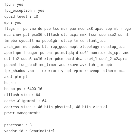
fpu : yes
fpu_exception : yes
cpuid level : 13
wp : yes
flags : fpu vme de pse tsc msr pae mce cx8 apic sep mtrr pge
mca cmov pat pse36 clflush dts acpi mmx fxsr sse sse2 ss ht
tm pbe syscall nx pdpe1gb rdtscp lm constant_tsc
arch_perfmon pebs bts rep_good nopl xtopology nonstop_tsc
aperfmperf eagerfpu pni pclmulqdq dtes64 monitor ds_cpl vmx
est tm2 ssse3 cx16 xtpr pdcm pcid dca sse4_1 sse4_2 x2apic
popcnt tsc_deadline_timer aes xsave avx lahf_lm epb
tpr_shadow vnmi flexpriority ept vpid xsaveopt dtherm ida
arat pln pts
bugs :
bogomips : 6400.16
clflush size : 64
cache_alignment : 64
address sizes : 46 bits physical, 48 bits virtual
power management:
processor : 3
vendor_id : GenuineIntel