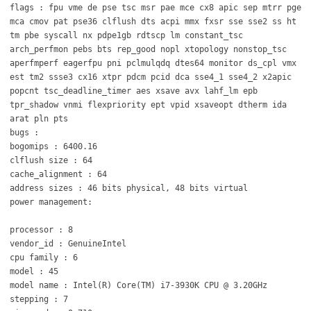
flags : fpu vme de pse tsc msr pae mce cx8 apic sep mtrr pge
mca cmov pat pse36 clflush dts acpi mmx fxsr sse sse2 ss ht
tm pbe syscall nx pdpe1gb rdtscp lm constant_tsc
arch_perfmon pebs bts rep_good nopl xtopology nonstop_tsc
aperfmperf eagerfpu pni pclmulqdq dtes64 monitor ds_cpl vmx
est tm2 ssse3 cx16 xtpr pdcm pcid dca sse4_1 sse4_2 x2apic
popcnt tsc_deadline_timer aes xsave avx lahf_lm epb
tpr_shadow vnmi flexpriority ept vpid xsaveopt dtherm ida
arat pln pts
bugs :
bogomips : 6400.16
clflush size : 64
cache_alignment : 64
address sizes : 46 bits physical, 48 bits virtual
power management:
processor : 8
vendor_id : GenuineIntel
cpu family : 6
model : 45
model name : Intel(R) Core(TM) i7-3930K CPU @ 3.20GHz
stepping : 7