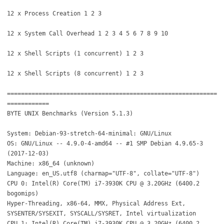
12 x Process Creation 1 2 3
12 x System Call Overhead 1 2 3 4 5 6 7 8 9 10
12 x Shell Scripts (1 concurrent) 1 2 3
12 x Shell Scripts (8 concurrent) 1 2 3
============================================================
============
BYTE UNIX Benchmarks (Version 5.1.3)
System: Debian-93-stretch-64-minimal: GNU/Linux
OS: GNU/Linux -- 4.9.0-4-amd64 -- #1 SMP Debian 4.9.65-3
(2017-12-03)
Machine: x86_64 (unknown)
Language: en_US.utf8 (charmap="UTF-8", collate="UTF-8")
CPU 0: Intel(R) Core(TM) i7-3930K CPU @ 3.20GHz (6400.2
bogomips)
Hyper-Threading, x86-64, MMX, Physical Address Ext,
SYSENTER/SYSEXIT, SYSCALL/SYSRET, Intel virtualization
CPU 1: Intel(R) Core(TM) i7-3930K CPU @ 3.20GHz (6400.2