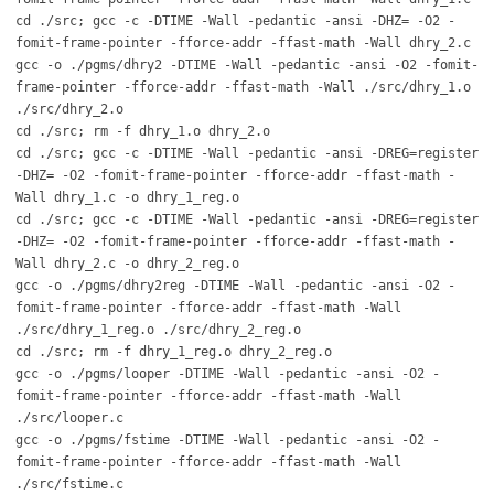
cd ./src; gcc -c -DTIME -Wall -pedantic -ansi -DHZ= -O2 -
fomit-frame-pointer -fforce-addr -ffast-math -Wall dhry_2.c
gcc -o ./pgms/dhry2 -DTIME -Wall -pedantic -ansi -O2 -fomit-
frame-pointer -fforce-addr -ffast-math -Wall ./src/dhry_1.o
./src/dhry_2.o
cd ./src; rm -f dhry_1.o dhry_2.o
cd ./src; gcc -c -DTIME -Wall -pedantic -ansi -DREG=register
-DHZ= -O2 -fomit-frame-pointer -fforce-addr -ffast-math -
Wall dhry_1.c -o dhry_1_reg.o
cd ./src; gcc -c -DTIME -Wall -pedantic -ansi -DREG=register
-DHZ= -O2 -fomit-frame-pointer -fforce-addr -ffast-math -
Wall dhry_2.c -o dhry_2_reg.o
gcc -o ./pgms/dhry2reg -DTIME -Wall -pedantic -ansi -O2 -
fomit-frame-pointer -fforce-addr -ffast-math -Wall
./src/dhry_1_reg.o ./src/dhry_2_reg.o
cd ./src; rm -f dhry_1_reg.o dhry_2_reg.o
gcc -o ./pgms/looper -DTIME -Wall -pedantic -ansi -O2 -
fomit-frame-pointer -fforce-addr -ffast-math -Wall
./src/looper.c
gcc -o ./pgms/fstime -DTIME -Wall -pedantic -ansi -O2 -
fomit-frame-pointer -fforce-addr -ffast-math -Wall
./src/fstime.c