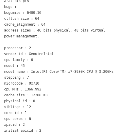
arat pln pts
bugs :
bogomips : 6400.16
clflush size : 64
cache_alignment : 64
address sizes : 46 bits physical, 48 bits virtual
power management:
processor : 2
vendor_id : GenuineIntel
cpu family : 6
model : 45
model name : Intel(R) Core(TM) i7-3930K CPU @ 3.20GHz
stepping : 7
microcode : 0x710
cpu MHz : 1366.992
cache size : 12288 KB
physical id : 0
siblings : 12
core id : 1
cpu cores : 6
apicid : 2
initial apicid : 2