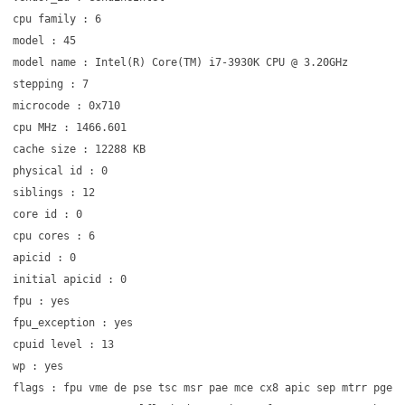
cpu family : 6
model : 45
model name : Intel(R) Core(TM) i7-3930K CPU @ 3.20GHz
stepping : 7
microcode : 0x710
cpu MHz : 1466.601
cache size : 12288 KB
physical id : 0
siblings : 12
core id : 0
cpu cores : 6
apicid : 0
initial apicid : 0
fpu : yes
fpu_exception : yes
cpuid level : 13
wp : yes
flags : fpu vme de pse tsc msr pae mce cx8 apic sep mtrr pge