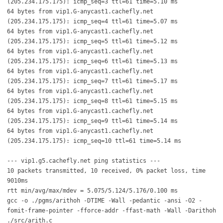
(205.234.175.175): icmp_seq=3 ttl=61 time=5.10 ms
64 bytes from vip1.G-anycast1.cachefly.net
(205.234.175.175): icmp_seq=4 ttl=61 time=5.07 ms
64 bytes from vip1.G-anycast1.cachefly.net
(205.234.175.175): icmp_seq=5 ttl=61 time=5.12 ms
64 bytes from vip1.G-anycast1.cachefly.net
(205.234.175.175): icmp_seq=6 ttl=61 time=5.13 ms
64 bytes from vip1.G-anycast1.cachefly.net
(205.234.175.175): icmp_seq=7 ttl=61 time=5.17 ms
64 bytes from vip1.G-anycast1.cachefly.net
(205.234.175.175): icmp_seq=8 ttl=61 time=5.15 ms
64 bytes from vip1.G-anycast1.cachefly.net
(205.234.175.175): icmp_seq=9 ttl=61 time=5.14 ms
64 bytes from vip1.G-anycast1.cachefly.net
(205.234.175.175): icmp_seq=10 ttl=61 time=5.14 ms
--- vip1.g5.cachefly.net ping statistics ---
10 packets transmitted, 10 received, 0% packet loss, time
9010ms
rtt min/avg/max/mdev = 5.075/5.124/5.176/0.100 ms
gcc -o ./pgms/arithoh -DTIME -Wall -pedantic -ansi -O2 -
fomit-frame-pointer -fforce-addr -ffast-math -Wall -Darithoh
./src/arith.c