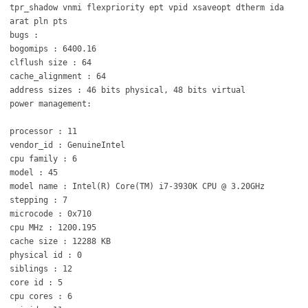
tpr_shadow vnmi flexpriority ept vpid xsaveopt dtherm ida
arat pln pts
bugs :
bogomips : 6400.16
clflush size : 64
cache_alignment : 64
address sizes : 46 bits physical, 48 bits virtual
power management:
processor : 11
vendor_id : GenuineIntel
cpu family : 6
model : 45
model name : Intel(R) Core(TM) i7-3930K CPU @ 3.20GHz
stepping : 7
microcode : 0x710
cpu MHz : 1200.195
cache size : 12288 KB
physical id : 0
siblings : 12
core id : 5
cpu cores : 6