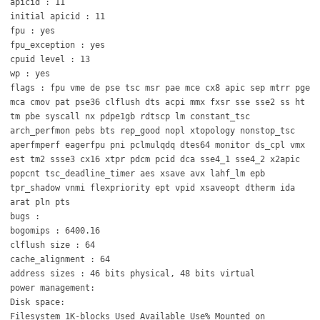
apicid : 11
initial apicid : 11
fpu : yes
fpu_exception : yes
cpuid level : 13
wp : yes
flags : fpu vme de pse tsc msr pae mce cx8 apic sep mtrr pge
mca cmov pat pse36 clflush dts acpi mmx fxsr sse sse2 ss ht
tm pbe syscall nx pdpe1gb rdtscp lm constant_tsc
arch_perfmon pebs bts rep_good nopl xtopology nonstop_tsc
aperfmperf eagerfpu pni pclmulqdq dtes64 monitor ds_cpl vmx
est tm2 ssse3 cx16 xtpr pdcm pcid dca sse4_1 sse4_2 x2apic
popcnt tsc_deadline_timer aes xsave avx lahf_lm epb
tpr_shadow vnmi flexpriority ept vpid xsaveopt dtherm ida
arat pln pts
bugs :
bogomips : 6400.16
clflush size : 64
cache_alignment : 64
address sizes : 46 bits physical, 48 bits virtual
power management:
Disk space:
Filesystem 1K-blocks Used Available Use% Mounted on