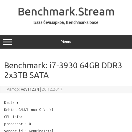
Перейти
к
Benchmark.Stream
содержимому
База бечмарков, Benchmarks base
Меню
Benchmark: i7-3930 64GB DDR3
2x3TB SATA
Автор:
Vova1234
|
20.12.2017
Distro:
Debian GNU/Linux 9 \n \l
CPU Info:
processor : 0
vendor_id : GenuineIntel