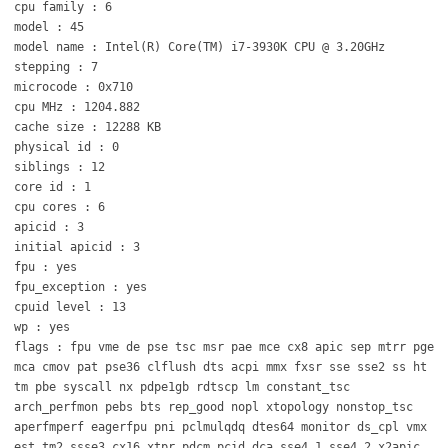
cpu family : 6
model : 45
model name : Intel(R) Core(TM) i7-3930K CPU @ 3.20GHz
stepping : 7
microcode : 0x710
cpu MHz : 1204.882
cache size : 12288 KB
physical id : 0
siblings : 12
core id : 1
cpu cores : 6
apicid : 3
initial apicid : 3
fpu : yes
fpu_exception : yes
cpuid level : 13
wp : yes
flags : fpu vme de pse tsc msr pae mce cx8 apic sep mtrr pge
mca cmov pat pse36 clflush dts acpi mmx fxsr sse sse2 ss ht
tm pbe syscall nx pdpe1gb rdtscp lm constant_tsc
arch_perfmon pebs bts rep_good nopl xtopology nonstop_tsc
aperfmperf eagerfpu pni pclmulqdq dtes64 monitor ds_cpl vmx
est tm2 ssse3 cx16 xtpr pdcm pcid dca sse4_1 sse4_2 x2apic