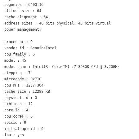
bogomips : 6400.16
clflush size : 64
cache_alignment : 64
address sizes : 46 bits physical, 48 bits virtual
power management:
processor : 9
vendor_id : GenuineIntel
cpu family : 6
model : 45
model name : Intel(R) Core(TM) i7-3930K CPU @ 3.20GHz
stepping : 7
microcode : 0x710
cpu MHz : 1237.304
cache size : 12288 KB
physical id : 0
siblings : 12
core id : 4
cpu cores : 6
apicid : 9
initial apicid : 9
fpu : yes