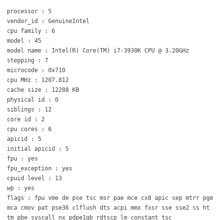
processor : 5
vendor_id : GenuineIntel
cpu family : 6
model : 45
model name : Intel(R) Core(TM) i7-3930K CPU @ 3.20GHz
stepping : 7
microcode : 0x710
cpu MHz : 1207.812
cache size : 12288 KB
physical id : 0
siblings : 12
core id : 2
cpu cores : 6
apicid : 5
initial apicid : 5
fpu : yes
fpu_exception : yes
cpuid level : 13
wp : yes
flags : fpu vme de pse tsc msr pae mce cx8 apic sep mtrr pge
mca cmov pat pse36 clflush dts acpi mmx fxsr sse sse2 ss ht
tm pbe syscall nx pdpe1gb rdtscp lm constant_tsc