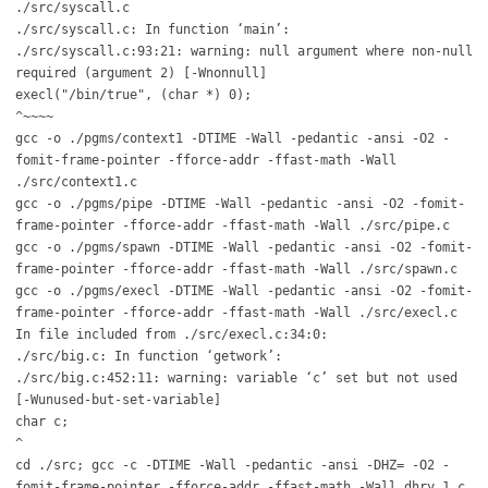
./src/syscall.c
./src/syscall.c: In function ‘main’:
./src/syscall.c:93:21: warning: null argument where non-null
required (argument 2) [-Wnonnull]
execl("/bin/true", (char *) 0);
^~~~~
gcc -o ./pgms/context1 -DTIME -Wall -pedantic -ansi -O2 -
fomit-frame-pointer -fforce-addr -ffast-math -Wall
./src/context1.c
gcc -o ./pgms/pipe -DTIME -Wall -pedantic -ansi -O2 -fomit-
frame-pointer -fforce-addr -ffast-math -Wall ./src/pipe.c
gcc -o ./pgms/spawn -DTIME -Wall -pedantic -ansi -O2 -fomit-
frame-pointer -fforce-addr -ffast-math -Wall ./src/spawn.c
gcc -o ./pgms/execl -DTIME -Wall -pedantic -ansi -O2 -fomit-
frame-pointer -fforce-addr -ffast-math -Wall ./src/execl.c
In file included from ./src/execl.c:34:0:
./src/big.c: In function ‘getwork’:
./src/big.c:452:11: warning: variable ‘c’ set but not used
[-Wunused-but-set-variable]
char c;
^
cd ./src; gcc -c -DTIME -Wall -pedantic -ansi -DHZ= -O2 -
fomit-frame-pointer -fforce-addr -ffast-math -Wall dhry_1.c