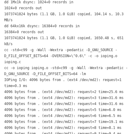
dd 1Mx1k dsync: 1024+0 records in
1024+0 records out
1073741824 bytes (1.1 GB, 1.0 GiB) copied, 104.14 s, 10.3
MB/s
dd 64kx16k dsync: 16384+0 records in
16384+0 records out
1073741824 bytes (1.1 GB, 1.0 GiB) copied, 1650.48 s, 651
kB/s
cc -std=c99 -g -Wall -Wextra -pedantic -D_GNU_SOURCE -
D_FILE_OFFSET_BITS=64 -DVERSION=\"0.6\" -c -o ioping.o
ioping.c
cc -o ioping ioping.o -std=c99 -g -Wall -Wextra -pedantic -
D_GNU_SOURCE -D_FILE_OFFSET_BITS=64 -lm
IOPing I/O: 4096 bytes from . (ext4 /dev/md2): request=1
time=0.3 ms
4096 bytes from . (ext4 /dev/md2): request=2 time=25.6 ms
4096 bytes from . (ext4 /dev/md2): request=3 time=31.6 ms
4096 bytes from . (ext4 /dev/md2): request=4 time=31.6 ms
4096 bytes from . (ext4 /dev/md2): request=5 time=6.0 ms
4096 bytes from . (ext4 /dev/md2): request=6 time=6.5 ms
4096 bytes from . (ext4 /dev/md2): request=7 time=19.1 ms
4096 bytes from . (ext4 /dev/md2): request=8 time=8.1 ms
4096 bytes from . (ext4 /dev/md2): request=9 time=9.4 ms