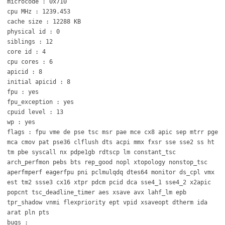
microcode : 0x710
cpu MHz : 1239.453
cache size : 12288 KB
physical id : 0
siblings : 12
core id : 4
cpu cores : 6
apicid : 8
initial apicid : 8
fpu : yes
fpu_exception : yes
cpuid level : 13
wp : yes
flags : fpu vme de pse tsc msr pae mce cx8 apic sep mtrr pge
mca cmov pat pse36 clflush dts acpi mmx fxsr sse sse2 ss ht
tm pbe syscall nx pdpe1gb rdtscp lm constant_tsc
arch_perfmon pebs bts rep_good nopl xtopology nonstop_tsc
aperfmperf eagerfpu pni pclmulqdq dtes64 monitor ds_cpl vmx
est tm2 ssse3 cx16 xtpr pdcm pcid dca sse4_1 sse4_2 x2apic
popcnt tsc_deadline_timer aes xsave avx lahf_lm epb
tpr_shadow vnmi flexpriority ept vpid xsaveopt dtherm ida
arat pln pts
bugs :