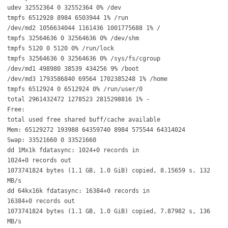
udev 32552364 0 32552364 0% /dev
tmpfs 6512928 8984 6503944 1% /run
/dev/md2 1056634044 1161436 1001775688 1% /
tmpfs 32564636 0 32564636 0% /dev/shm
tmpfs 5120 0 5120 0% /run/lock
tmpfs 32564636 0 32564636 0% /sys/fs/cgroup
/dev/md1 498980 38539 434256 9% /boot
/dev/md3 1793586840 69564 1702385248 1% /home
tmpfs 6512924 0 6512924 0% /run/user/0
total 2961432472 1278523 2815298816 1% -
Free:
total used free shared buff/cache available
Mem: 65129272 193988 64359740 8984 575544 64314024
Swap: 33521660 0 33521660
dd 1Mx1k fdatasync: 1024+0 records in
1024+0 records out
1073741824 bytes (1.1 GB, 1.0 GiB) copied, 8.15659 s, 132
MB/s
dd 64kx16k fdatasync: 16384+0 records in
16384+0 records out
1073741824 bytes (1.1 GB, 1.0 GiB) copied, 7.87982 s, 136
MB/s