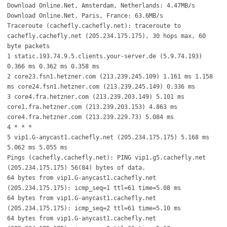
Download Online.Net, Amsterdam, Netherlands: 4.47MB/s
Download Online.Net, Paris, France: 63.6MB/s
Traceroute (cachefly.cachefly.net): traceroute to
cachefly.cachefly.net (205.234.175.175), 30 hops max, 60
byte packets
1 static.193.74.9.5.clients.your-server.de (5.9.74.193)
0.366 ms 0.362 ms 0.358 ms
2 core23.fsn1.hetzner.com (213.239.245.109) 1.161 ms 1.158
ms core24.fsn1.hetzner.com (213.239.245.149) 0.336 ms
3 core4.fra.hetzner.com (213.239.203.149) 5.101 ms
core1.fra.hetzner.com (213.239.203.153) 4.863 ms
core4.fra.hetzner.com (213.239.229.73) 5.084 ms
4 * * *
5 vip1.G-anycast1.cachefly.net (205.234.175.175) 5.168 ms
5.062 ms 5.055 ms
Pings (cachefly.cachefly.net): PING vip1.g5.cachefly.net
(205.234.175.175) 56(84) bytes of data.
64 bytes from vip1.G-anycast1.cachefly.net
(205.234.175.175): icmp_seq=1 ttl=61 time=5.08 ms
64 bytes from vip1.G-anycast1.cachefly.net
(205.234.175.175): icmp_seq=2 ttl=61 time=5.10 ms
64 bytes from vip1.G-anycast1.cachefly.net