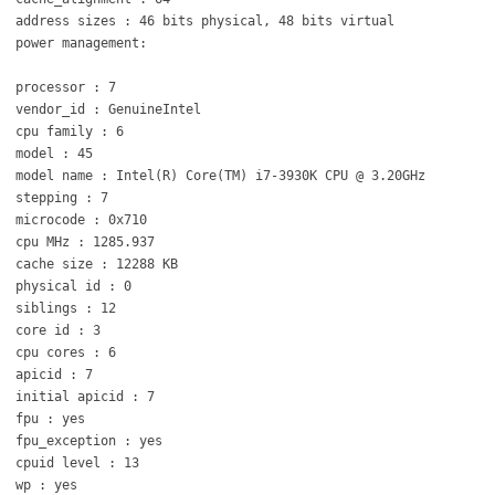
address sizes : 46 bits physical, 48 bits virtual
power management:
processor : 7
vendor_id : GenuineIntel
cpu family : 6
model : 45
model name : Intel(R) Core(TM) i7-3930K CPU @ 3.20GHz
stepping : 7
microcode : 0x710
cpu MHz : 1285.937
cache size : 12288 KB
physical id : 0
siblings : 12
core id : 3
cpu cores : 6
apicid : 7
initial apicid : 7
fpu : yes
fpu_exception : yes
cpuid level : 13
wp : yes